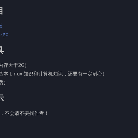
目
板
n-go
具
内存大于2G）
基本 Linux 知识和计算机知识，还要有一定耐心）
话）
示
，不会请不要找作者！