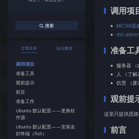
调用项
MCSM面
搜索
dst-admi
准备工
文章目录
站点概览
调用项目
服务器 （
准备工具
人 （了解
观前提示
饥荒 （废
前言
观前提
准备工作
Ubuntu 默认配置——更换软
这里只提供思路
件源
Ubuntu 默认配置——安装友
前言
好终端（fish）