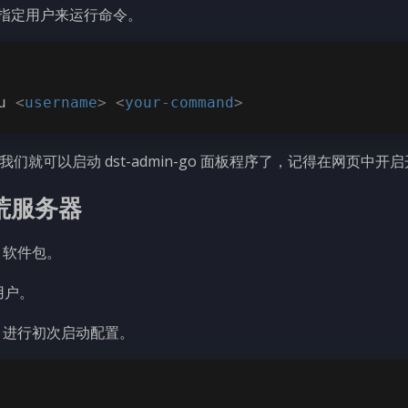
令来指定用户来运行命令。
u 
<
username
>
<
your-command
>
们就可以启动 dst-admin-go 面板程序了，记得在网页中开
荒服务器
软件包。
 用户。
md 进行初次启动配置。