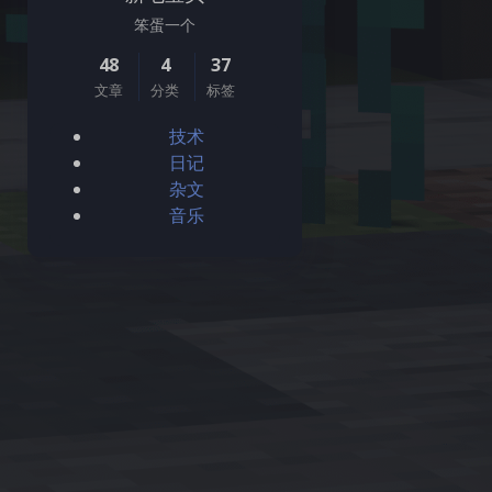
笨蛋一个
48
4
37
文章
分类
标签
技术
日记
杂文
音乐