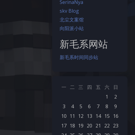
SerinaNya
skv Blog
北尘文案馆
向阳派小站
新毛系网站
新毛系时间同步站
夜间模式
一
二
三
四
五
六
日
1
2
Sans Serif
Serif
3
4
5
6
7
8
9
浅阴影
深阴影
10
11
12
13
14
15
16
17
18
19
20
21
22
23
关闭
日落
暗化
灰度