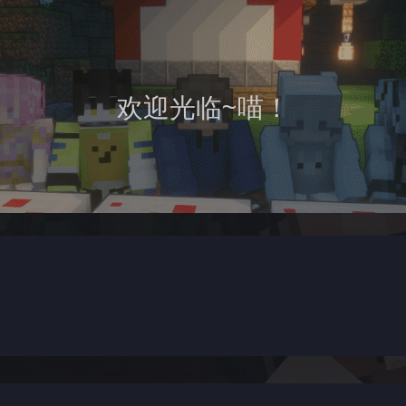
欢迎光临~喵！